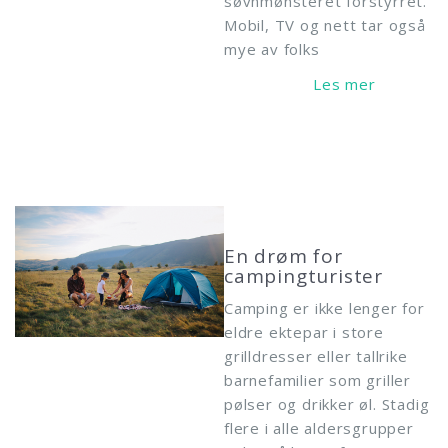
søvnmønsteret forstyrret.
Mobil, TV og nett tar også
mye av folks
Read More
En drøm for
campingturister
Camping er ikke lenger for
eldre ektepar i store
grilldresser eller tallrike
barnefamilier som griller
pølser og drikker øl. Stadig
flere i alle aldersgrupper