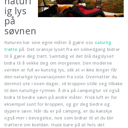
naturl
ig lys
på
søvnen
Naturen har sine egne måter å gjøre oss
naturlig
trøtte
på. Det oransje lyset fra en solnedgang bidrar
til å gjøre deg trøtt. Samtidig vil det blå dagslyset
bidra til å vekke deg om morgenen. Den moderne
verden er full av kunstig lys, slik at vi ikke lenger får
den naturlige lysvariasjonen fra sola. Overnatter du
derimot ute i noen dager, vil kroppen stille seg tilbake
til den naturlige rytmen. Å dra på campingtur vil også
bidra til bedre søvn på andre måter. Frisk luft er for
eksempel sunt for kroppen, og gir deg bedre og
dypere søvn. Når du er på camping, er du kanskje
også mer i bevegelse, noe som bidrar til at du blir
trøttere om kvelden. Husk bare på at hvis det