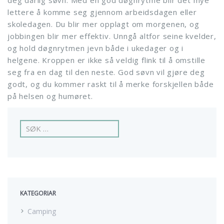
deg dårlig søvn. Med en god døgnrytme blir det mye
lettere å komme seg gjennom arbeidsdagen eller
skoledagen. Du blir mer opplagt om morgenen, og
jobbingen blir mer effektiv. Unngå altfor seine kvelder,
og hold døgnrytmen jevn både i ukedager og i
helgene. Kroppen er ikke så veldig flink til å omstille
seg fra en dag til den neste. God søvn vil gjøre deg
godt, og du kommer raskt til å merke forskjellen både
på helsen og humøret.
L
e
i
t
e
t
t
KATEGORIAR
e
r
Camping
: