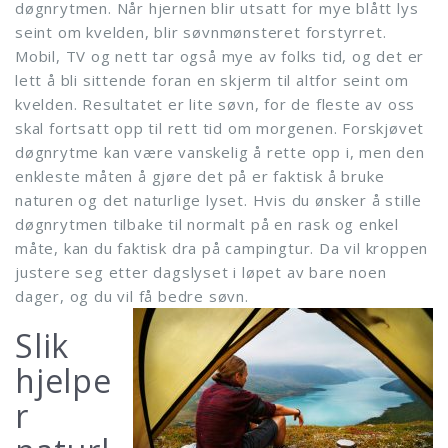
døgnrytmen. Når hjernen blir utsatt for mye blått lys
seint om kvelden, blir søvnmønsteret forstyrret.
Mobil, TV og nett tar også mye av folks tid, og det er
lett å bli sittende foran en skjerm til altfor seint om
kvelden. Resultatet er lite søvn, for de fleste av oss
skal fortsatt opp til rett tid om morgenen. Forskjøvet
døgnrytme kan være vanskelig å rette opp i, men den
enkleste måten å gjøre det på er faktisk å bruke
naturen og det naturlige lyset. Hvis du ønsker å stille
døgnrytmen tilbake til normalt på en rask og enkel
måte, kan du faktisk dra på campingtur. Da vil kroppen
justere seg etter dagslyset i løpet av bare noen
dager, og du vil få bedre søvn.
Slik
hjelpe
r