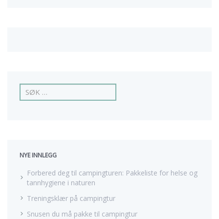
L
e
i
t
e
t
t
NYE INNLEGG
e
r
Forbered deg til campingturen: Pakkeliste for helse og
:
tannhygiene i naturen
Treningsklær på campingtur
Snusen du må pakke til campingtur