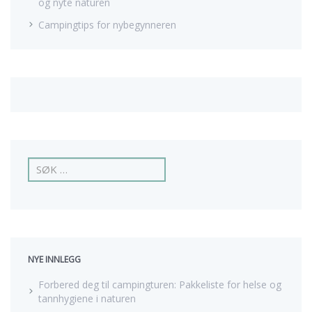
og nyte naturen
Campingtips for nybegynneren
L
e
i
t
e
t
t
NYE INNLEGG
e
r
Forbered deg til campingturen: Pakkeliste for helse og
:
tannhygiene i naturen