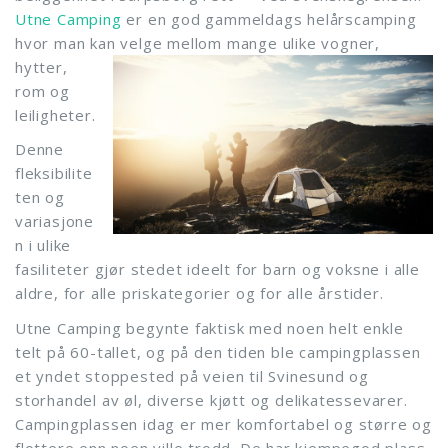
Utne Camping
er en god gammeldags helårscamping
hvor man kan velge mellom mange
ulike vogner,
hytter,
rom og
leiligheter.
Denne
fleksibilite
ten og
variasjone
n i ulike
fasiliteter gjør stedet ideelt for barn og voksne i alle
aldre, for alle priskategorier og for alle årstider.
Utne Camping begynte faktisk med noen helt enkle
telt på 60-tallet, og på den tiden ble campingplassen
et yndet stoppested på veien til Svinesund og
storhandel av øl, diverse kjøtt og delikatessevarer.
Campingplassen idag er mer komfortabel og større og
flottere enn noen ville trodd. De har kjempegod plass