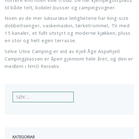
til både telt, bobiler,busser og campingvogner.
Noen av de mer luksuriøse leilighetene har king-size
dobbeltsenger, vaskemaskin, tørketrommel, TV med
15 kanaler, et fullt utstyrt og moderne kjøkken, pluss
en stor og helt egen terrasse.
Selve Utne Camping er eid av Kjell Åge Aspehjell.
Campingplassen er åpen gjennom hele året, og den er
medlem i NHO Reiseliv.
L
e
i
t
e
t
t
KATEGORIAR
e