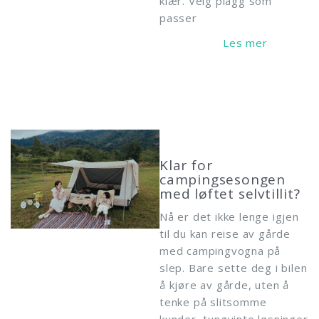
klær. Velg plagg som
passer
Read More
Klar for
campingsesongen
med løftet selvtillit?
Nå er det ikke lenge igjen
til du kan reise av gårde
med campingvogna på
slep. Bare sette deg i bilen
å kjøre av gårde, uten å
tenke på slitsomme