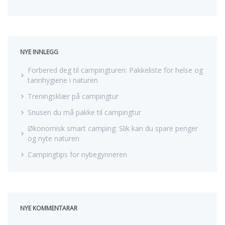
i
t
e
t
t
NYE INNLEGG
e
r
Forbered deg til campingturen: Pakkeliste for helse og
:
tannhygiene i naturen
Treningsklær på campingtur
Snusen du må pakke til campingtur
Økonomisk smart camping: Slik kan du spare penger
og nyte naturen
Campingtips for nybegynneren
NYE KOMMENTARAR