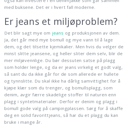
også kan investere i en denimjakke som går sammen
med buksene. Det er i hvert fall moderne.
Er jeans et miljøproblem?
Det blir sagt mye om
jeans
og produksjonen av dem.
Ja, det går med mye bomull og mye vann til å lage
dem, og det tilsette kjemikalier. Men hvis du velger de
minst slitte jeansene, og heller sliter dem selv, blir de
mer miljøvennlige. Du bør dessuten satse på plagg
som holder lenge, og da er jeans virkelig et godt valg,
så sant du da ikke går for de som allerede er hullete
og tynnslitte. Du skal ikke ha dårlig samvittighet for å
kjøpe klær som du trenger, og bomullsplagg, som
denim, avgir færre skadelige stoffer til naturen enn
plagg i syntetmaterialer. Derfor er denim og plagg i
bomull gode valg på campingplassen. Sørg for å skaffe
deg en solid favorittjeans, så har du et plagg du kan
bruke i mange år.